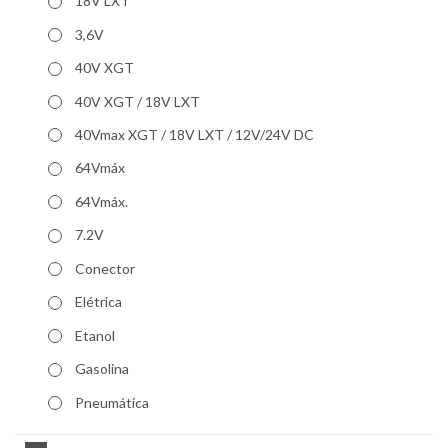
18V LXT
3,6V
40V XGT
40V XGT / 18V LXT
40Vmax XGT / 18V LXT / 12V/24V DC
64Vmáx
64Vmáx.
7.2V
Conector
Elétrica
Etanol
Gasolina
Pneumática