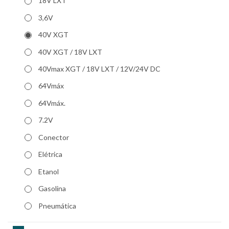
18V LXT
3,6V
40V XGT
40V XGT / 18V LXT
40Vmax XGT / 18V LXT / 12V/24V DC
64Vmáx
64Vmáx.
7.2V
Conector
Elétrica
Etanol
Gasolina
Pneumática