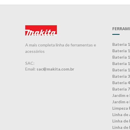
FERRAM
Bateria 
A mais completa linha de ferramentas e
Bateria 
acessórios
Bateria 
SAC:
Bateria 
Email:
sac@makita.com.br
Bateria 
Bateria 
Bateria 
Bateria 
Jardim e 
Jardim e 
Limpeza 
Linha de 
Linha de
Linha de