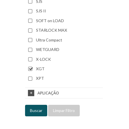
SJS
SJS II
SOFT on LOAD
STARLOCK MAX
Ultra Compact
WETGUARD
X-LOCK
XGT
XPT
APLICAÇÃO
Buscar
Limpar Filtro