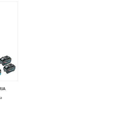
RIA
ia