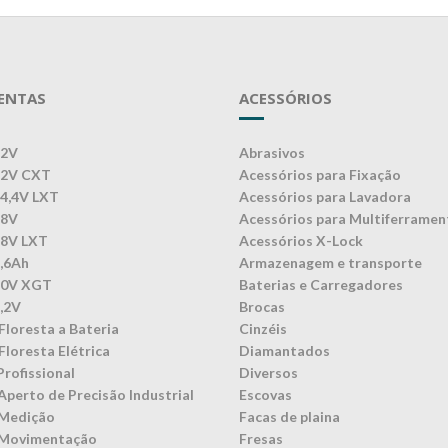
ENTAS
ACESSÓRIOS
12V
Abrasivos
12V CXT
Acessórios para Fixação
14,4V LXT
Acessórios para Lavadora
18V
Acessórios para Multiferramen
18V LXT
Acessórios X-Lock
3,6Ah
Armazenagem e transporte
40V XGT
Baterias e Carregadores
7,2V
Brocas
Floresta a Bateria
Cinzéis
Floresta Elétrica
Diamantados
Profissional
Diversos
Aperto de Precisão Industrial
Escovas
 Medição
Facas de plaina
 Movimentação
Fresas