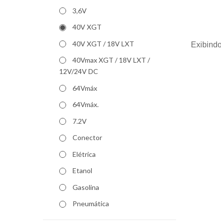
3,6V
40V XGT
40V XGT / 18V LXT
Exibindo
40Vmax XGT / 18V LXT /
12V/24V DC
64Vmáx
64Vmáx.
7.2V
Conector
Elétrica
Etanol
Gasolina
Pneumática