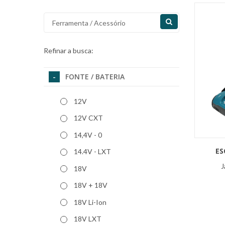
Refinar a busca:
FONTE / BATERIA
12V
12V CXT
14,4V - 0
ES
14.4V - LXT
J
18V
18V + 18V
18V Li-Ion
18V LXT