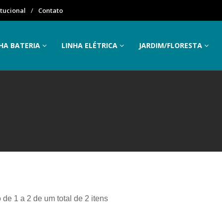
itucional
Contato
HA BATERIA
LINHA ELÉTRICA
JARDIM/FLORESTA
 de 1 a 2 de um total de 2 itens