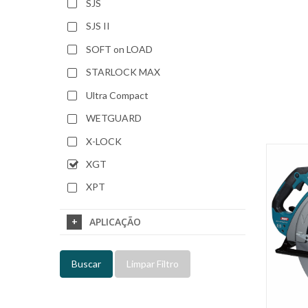
SJS
SJS II
SOFT on LOAD
STARLOCK MAX
Ultra Compact
WETGUARD
X-LOCK
XGT
XPT
APLICAÇÃO
Buscar
Limpar Filtro