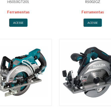
HS010GT201
RS002GZ
Ferramentas
Ferramentas
ACESSE
ACESSE