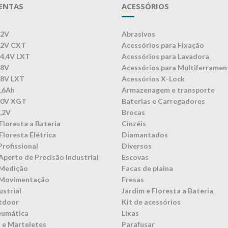
ENTAS
ACESSÓRIOS
12V
Abrasivos
12V CXT
Acessórios para Fixação
14,4V LXT
Acessórios para Lavadora
18V
Acessórios para Multiferramen
18V LXT
Acessórios X-Lock
3,6Ah
Armazenagem e transporte
40V XGT
Baterias e Carregadores
7,2V
Brocas
Floresta a Bateria
Cinzéis
Floresta Elétrica
Diamantados
Profissional
Diversos
Aperto de Precisão Industrial
Escovas
 Medição
Facas de plaina
 Movimentação
Fresas
ustrial
Jardim e Floresta a Bateria
tdoor
Kit de acessórios
eumática
Lixas
 e Marteletes
Parafusar