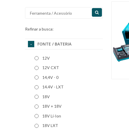
Refinar a busca:
FONTE / BATERIA
12V
12V CXT
14,4V - 0
14.4V - LXT
18V
18V + 18V
18V Li-Ion
18V LXT