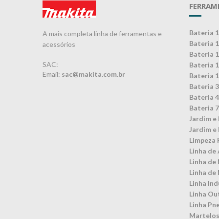
FERRAM
Bateria 
A mais completa linha de ferramentas e
Bateria 
acessórios
Bateria 
SAC:
Bateria 
Email:
sac@makita.com.br
Bateria 
Bateria 
Bateria 
Bateria 
Jardim e 
Jardim e 
Limpeza 
Linha de 
Linha de
Linha de
Linha Ind
Linha Ou
Linha Pn
Martelos