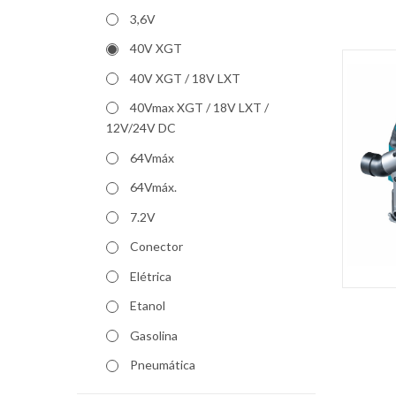
3,6V
40V XGT
40V XGT / 18V LXT
40Vmax XGT / 18V LXT /
12V/24V DC
64Vmáx
64Vmáx.
7.2V
Conector
Elétrica
Etanol
Gasolina
Pneumática