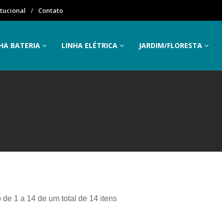
itucional
Contato
HA BATERIA
LINHA ELÉTRICA
JARDIM/FLORESTA
 de 1 a 14 de um total de 14 itens