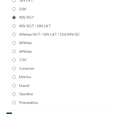
18V LXT
3,6V
40V XGT
40V XGT / 18V LXT
40Vmax XGT / 18V LXT / 12V/24V DC
64Vmáx
64Vmáx.
7.2V
Conector
Elétrica
Etanol
Gasolina
Pneumática