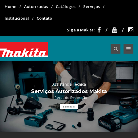
Home
Autorizadas
Catálogos
Serviços
Institucional
Contato
Siga a Makita:
Toggle nav
Assistência Técnica
Serviços Autorizados Makita
Saiba mais!