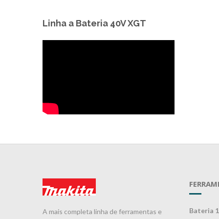
Linha a Bateria 40V XGT
FERRAM
Bateria 
A mais completa linha de ferramentas e