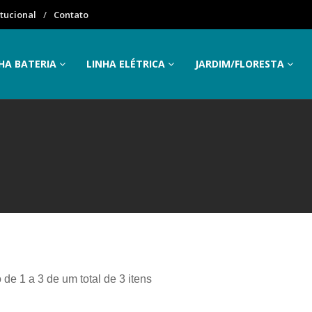
itucional
Contato
HA BATERIA
LINHA ELÉTRICA
JARDIM/FLORESTA
 de 1 a 3 de um total de 3 itens