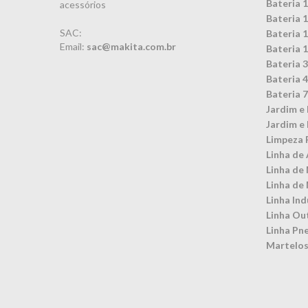
Bateria 
acessórios
Bateria 
SAC:
Bateria 
Email:
sac@makita.com.br
Bateria 
Bateria 
Bateria 
Bateria 
Jardim e 
Jardim e 
Limpeza 
Linha de 
Linha de
Linha de
Linha Ind
Linha Ou
Linha Pn
Martelos