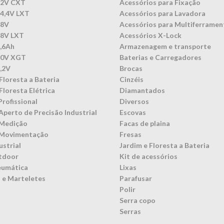
12V CXT
Acessórios para Fixação
14,4V LXT
Acessórios para Lavadora
18V
Acessórios para Multiferramen
18V LXT
Acessórios X-Lock
3,6Ah
Armazenagem e transporte
40V XGT
Baterias e Carregadores
7,2V
Brocas
Floresta a Bateria
Cinzéis
Floresta Elétrica
Diamantados
Profissional
Diversos
Aperto de Precisão Industrial
Escovas
 Medição
Facas de plaina
 Movimentação
Fresas
ustrial
Jardim e Floresta a Bateria
tdoor
Kit de acessórios
eumática
Lixas
 e Marteletes
Parafusar
Polir
Serra copo
Serras