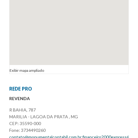
Exibir mapa ampliado
REDE PRO
REVENDA
R BAHIA, 787
MARILIA - LAGOA DA PRATA , MG
CEP: 35590-000
Fone: 3734490260
contato@monumentalcontabil.com.br,financeiro2000express@gma