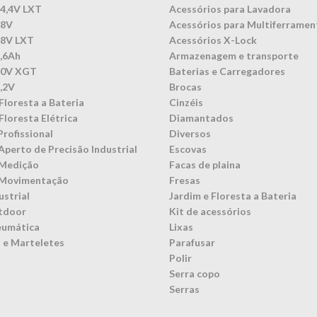
14,4V LXT
Acessórios para Lavadora
18V
Acessórios para Multiferramen
18V LXT
Acessórios X-Lock
3,6Ah
Armazenagem e transporte
40V XGT
Baterias e Carregadores
7,2V
Brocas
Floresta a Bateria
Cinzéis
Floresta Elétrica
Diamantados
Profissional
Diversos
Aperto de Precisão Industrial
Escovas
 Medição
Facas de plaina
 Movimentação
Fresas
ustrial
Jardim e Floresta a Bateria
tdoor
Kit de acessórios
eumática
Lixas
 e Marteletes
Parafusar
Polir
Serra copo
Serras