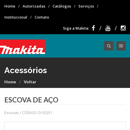
Home
Autorizadas
Catálogos
Serviços
Institucional
Contato
Siga a Makita:
Toggle nav
Acessórios
Home
Voltar
ESCOVA DE AÇO
Escovas / CÓDIGO: D-55251