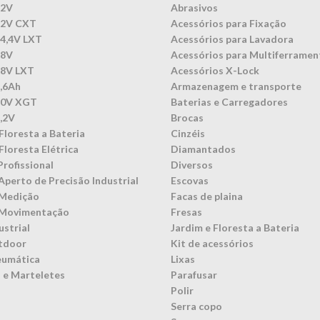
12V
Abrasivos
12V CXT
Acessórios para Fixação
14,4V LXT
Acessórios para Lavadora
18V
Acessórios para Multiferramen
18V LXT
Acessórios X-Lock
3,6Ah
Armazenagem e transporte
40V XGT
Baterias e Carregadores
7,2V
Brocas
Floresta a Bateria
Cinzéis
Floresta Elétrica
Diamantados
Profissional
Diversos
Aperto de Precisão Industrial
Escovas
 Medição
Facas de plaina
 Movimentação
Fresas
ustrial
Jardim e Floresta a Bateria
tdoor
Kit de acessórios
eumática
Lixas
 e Marteletes
Parafusar
Polir
Serra copo