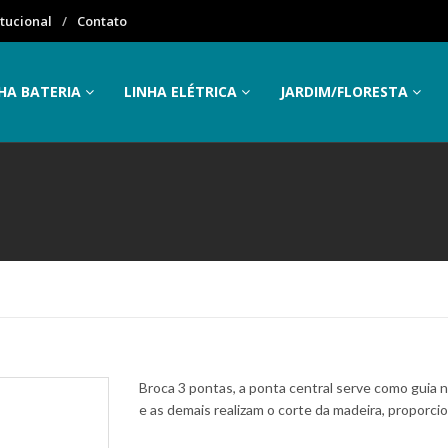
itucional
Contato
HA BATERIA
LINHA ELÉTRICA
JARDIM/FLORESTA
Broca 3 pontas, a ponta central serve como guia no
e as demais realizam o corte da madeira, propor