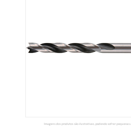
Imagens dos produtos são ilustrativas, podendo sofrer pequenas a