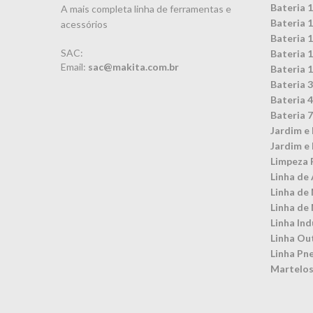
Bateria 
A mais completa linha de ferramentas e
Bateria 
acessórios
Bateria 
SAC:
Bateria 
Email:
sac@makita.com.br
Bateria 
Bateria 
Bateria 
Bateria 
Jardim e 
Jardim e 
Limpeza 
Linha de 
Linha de
Linha de
Linha Ind
Linha Ou
Linha Pn
Martelos