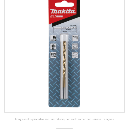
Imagens dos produtos são ilustrativas, podendo sofrer pequenas alterações.