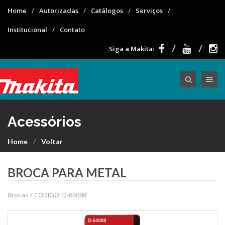
Home
Autorizadas
Catálogos
Serviços
Institucional
Contato
Siga a Makita:
Toggle nav
Acessórios
Home
Voltar
BROCA PARA METAL
Brocas / CÓDIGO: D-64098