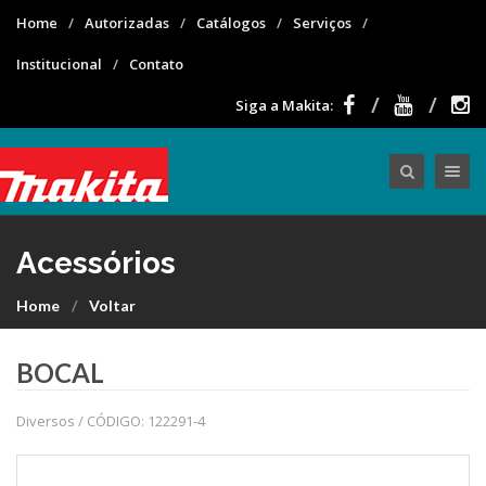
Home
Autorizadas
Catálogos
Serviços
Institucional
Contato
Siga a Makita:
Toggle nav
Acessórios
Home
Voltar
BOCAL
Diversos / CÓDIGO: 122291-4