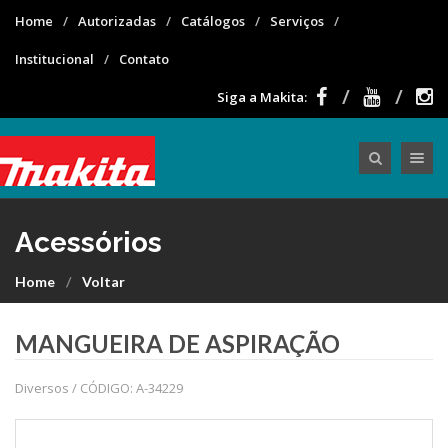
Home
Autorizadas
Catálogos
Serviços
Institucional
Contato
Siga a Makita:
Toggle nav
Acessórios
Home
Voltar
MANGUEIRA DE ASPIRAÇÃO
Diversos / CÓDIGO: A-34229