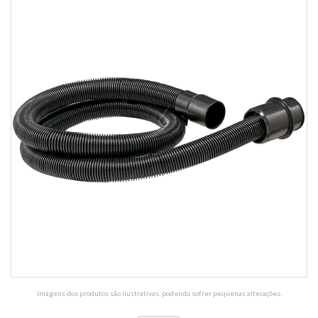
Imagens dos produtos são ilustrativas, podendo sofrer pequenas alterações.