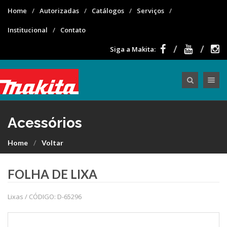
Home
Autorizadas
Catálogos
Serviços
Institucional
Contato
Siga a Makita:
Toggle nav
Acessórios
Home
Voltar
FOLHA DE LIXA
Lixas / CÓDIGO: D-65296