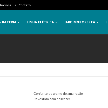
itucional
Contato
A BATERIA
LINHA ELÉTRICA
JARDIM/FLORESTA
L
Conjunto de arame de amarração
Revestido com poliester