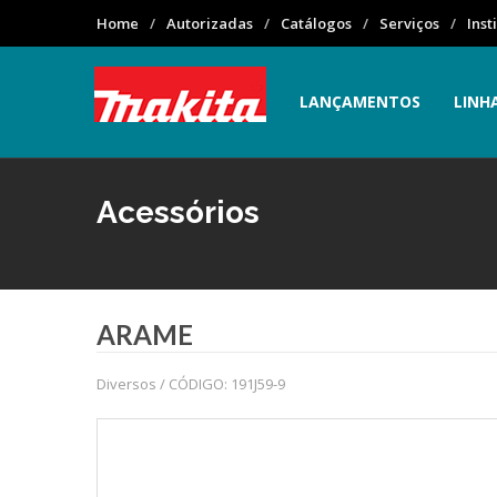
Home
Autorizadas
Catálogos
Serviços
Inst
LANÇAMENTOS
LINH
Acessórios
ARAME
Diversos / CÓDIGO: 191J59-9