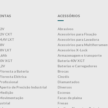
ENTAS
ACESSÓRIOS
12V
Abrasivos
12V CXT
Acessórios para Fixação
14,4V LXT
Acessórios para Lavadora
18V
Acessórios para Multiferramen
18V LXT
Acessórios X-Lock
3,6Ah
Armazenagem e transporte
40V XGT
Bateria 40V XGT
7,2V
Baterias e Carregadores
Floresta a Bateria
Brocas
Floresta Elétrica
Cinzéis
Profissional
Diamantados
Aperto de Precisão Industrial
Diversos
 Medição
Escovas
 Movimentação
Facas de plaina
ustrial
Fresas