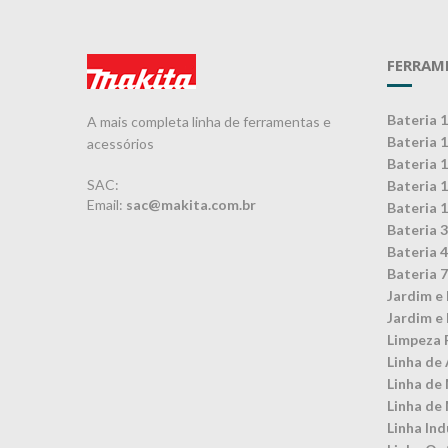
FERRAM
Bateria 
A mais completa linha de ferramentas e
Bateria 
acessórios
Bateria 
SAC:
Bateria 
Email:
sac@makita.com.br
Bateria 
Bateria 
Bateria 
Bateria 
Jardim e 
Jardim e 
Limpeza 
Linha de 
Linha de
Linha de
Linha Ind