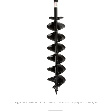
Imagens dos produtos são ilustrativas, podendo sofrer pequenas alterações.