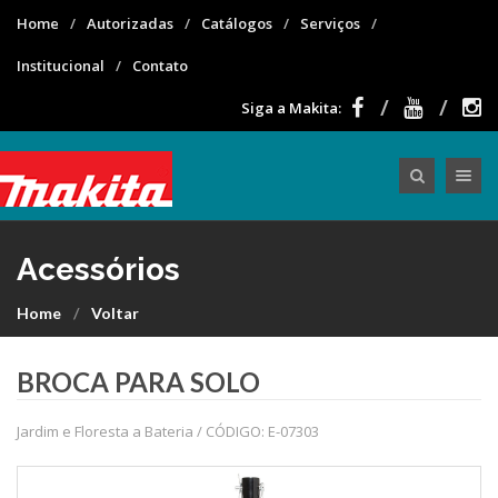
Home
Autorizadas
Catálogos
Serviços
Institucional
Contato
Siga a Makita:
Toggle nav
Acessórios
Home
Voltar
BROCA PARA SOLO
Jardim e Floresta a Bateria / CÓDIGO: E-07303