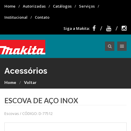
Home
Autorizadas
Catálogos
Serviços
Institucional
Contato
Siga a Makita:
Toggle nav
Acessórios
Home
Voltar
ESCOVA DE AÇO INOX
Escovas / CÓDIGO: D-77512