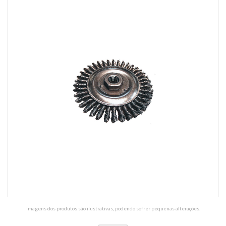
Imagens dos produtos são ilustrativas, podendo sofrer pequenas alterações.