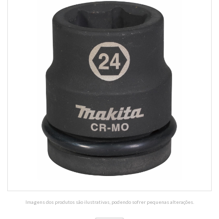
Imagens dos produtos são ilustrativas, podendo sofrer pequenas alterações.