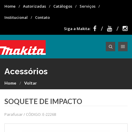
Home
Autorizadas
Catálogos
Serviços
Institucional
Contato
Siga a Makita:
Toggle nav
Acessórios
Home
Voltar
SOQUETE DE IMPACTO
Parafusar / CÓDIGO: E-22268