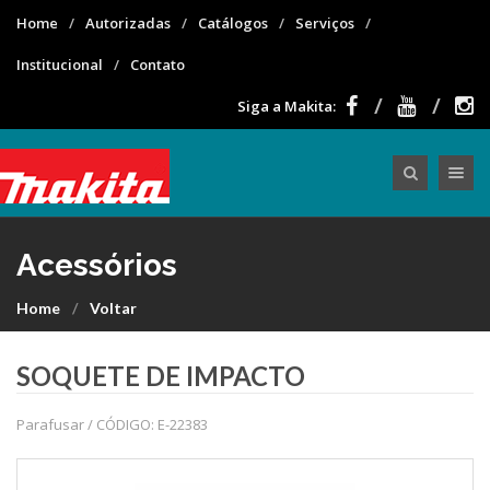
Home
Autorizadas
Catálogos
Serviços
Institucional
Contato
Siga a Makita:
Toggle nav
Acessórios
Home
Voltar
SOQUETE DE IMPACTO
Parafusar / CÓDIGO: E-22383