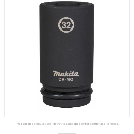
Imagens dos produtos são ilustrativas, podendo sofrer pequenas alterações.