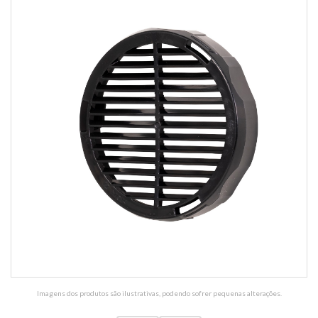
Imagens dos produtos são ilustrativas, podendo sofrer pequenas alterações.