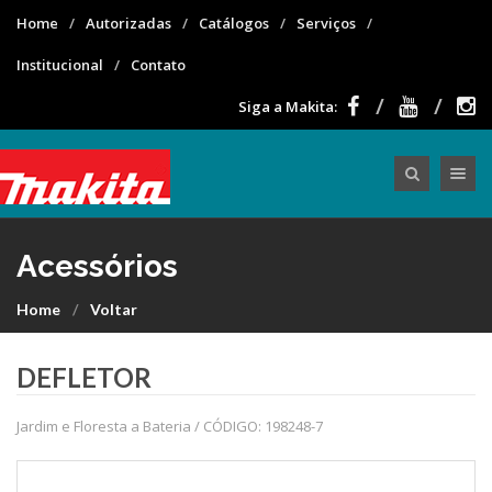
Home
Autorizadas
Catálogos
Serviços
Institucional
Contato
Siga a Makita:
Toggle nav
Acessórios
Home
Voltar
DEFLETOR
Jardim e Floresta a Bateria / CÓDIGO: 198248-7