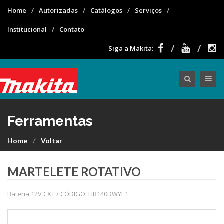
Home
Autorizadas
Catálogos
Serviços
Institucional
Contato
Siga a Makita:
Toggle nav
Ferramentas
Home
Voltar
MARTELETE ROTATIVO
Bateria 12V CXT / CÓDIGO: HR140DWYE1