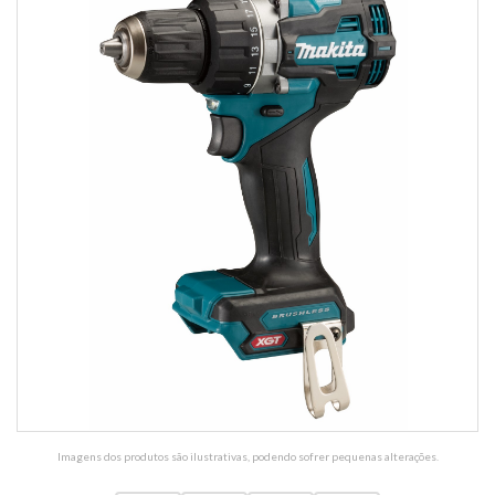
Imagens dos produtos são ilustrativas, podendo sofrer pequenas alterações.