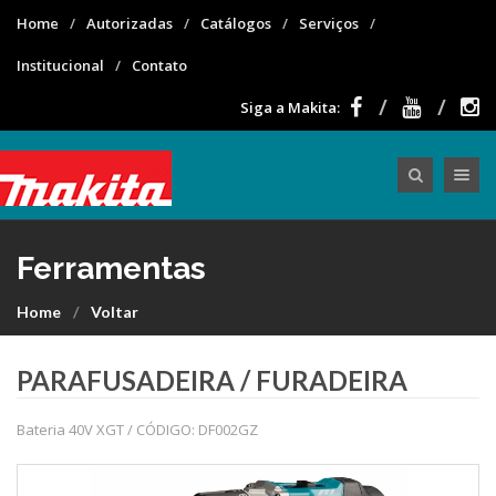
Home
Autorizadas
Catálogos
Serviços
Institucional
Contato
Siga a Makita:
Toggle nav
Ferramentas
Home
Voltar
PARAFUSADEIRA / FURADEIRA
Bateria 40V XGT / CÓDIGO: DF002GZ