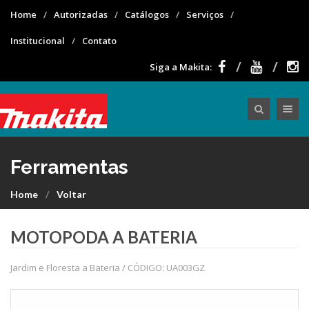
Home
Autorizadas
Catálogos
Serviços
Institucional
Contato
Siga a Makita:
Toggle nav
Ferramentas
Home
Voltar
MOTOPODA A BATERIA
Jardim e Floresta a Bateria / CÓDIGO: UA003GZ