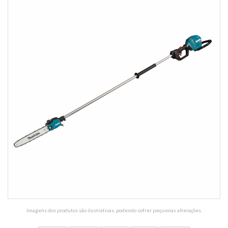
Imagens dos produtos são ilustrativas, podendo sofrer pequenas alterações.