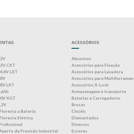
ENTAS
ACESSÓRIOS
12V
Abrasivos
12V CXT
Acessórios para Fixação
14,4V LXT
Acessórios para Lavadora
18V
Acessórios para Multiferramen
18V LXT
Acessórios X-Lock
3,6Ah
Armazenagem e transporte
40V XGT
Baterias e Carregadores
7,2V
Brocas
Floresta a Bateria
Cinzéis
Floresta Elétrica
Diamantados
Profissional
Diversos
Aperto de Precisão Industrial
Escovas