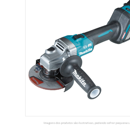
Imagens dos produtos são ilustrativas, podendo sofrer pequenas a