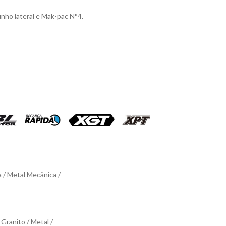
unho lateral e Mak-pac N°4.
a / Metal Mecânica /
Granito / Metal /