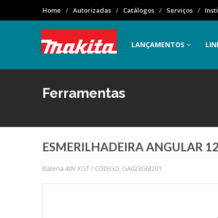
Home
Autorizadas
Catálogos
Serviços
Inst
LANÇAMENTOS
LIN
Ferramentas
ESMERILHADEIRA ANGULAR 12
Bateria 40V XGT / CÓDIGO: GA023GM201