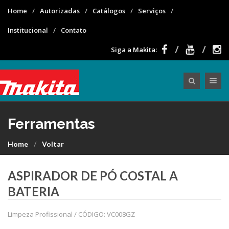
Home
Autorizadas
Catálogos
Serviços
Institucional
Contato
Siga a Makita:
Toggle nav
Ferramentas
Home
Voltar
ASPIRADOR DE PÓ COSTAL A
BATERIA
Limpeza Profissional / CÓDIGO: VC008GZ