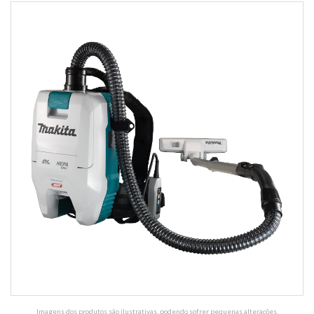
Imagens dos produtos são ilustrativas, podendo sofrer pequenas alterações.