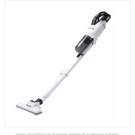
Imagens dos produtos são ilustrativas, podendo sofrer pequenas alterações.