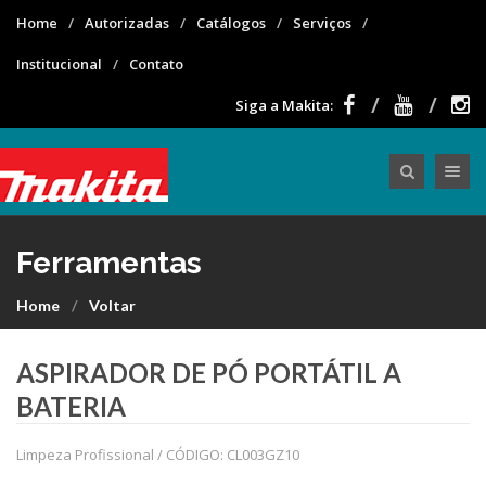
Home
Autorizadas
Catálogos
Serviços
Institucional
Contato
Siga a Makita:
Toggle nav
Ferramentas
Home
Voltar
ASPIRADOR DE PÓ PORTÁTIL A
BATERIA
Limpeza Profissional / CÓDIGO: CL003GZ10