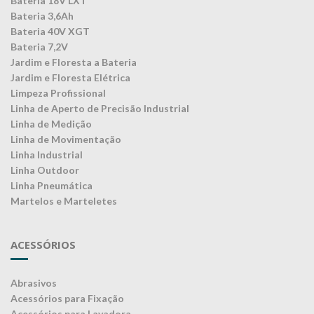
Bateria 18V LXT
Bateria 3,6Ah
Bateria 40V XGT
Bateria 7,2V
Jardim e Floresta a Bateria
Jardim e Floresta Elétrica
Limpeza Profissional
Linha de Aperto de Precisão Industrial
Linha de Medição
Linha de Movimentação
Linha Industrial
Linha Outdoor
Linha Pneumática
Martelos e Marteletes
ACESSÓRIOS
Abrasivos
Acessórios para Fixação
Acessórios para Lavadora