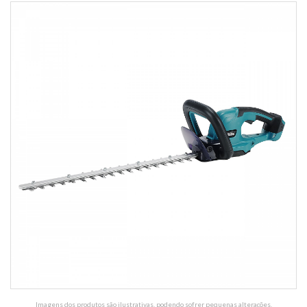
Imagens dos produtos são ilustrativas, podendo sofrer pequenas alterações.