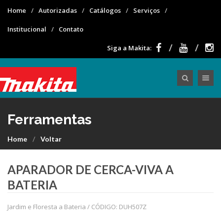
Home
Autorizadas
Catálogos
Serviços
Institucional
Contato
Siga a Makita:
Toggle nav
Ferramentas
Home
Voltar
APARADOR DE CERCA-VIVA A
BATERIA
Jardim e Floresta a Bateria / CÓDIGO: DUH507Z