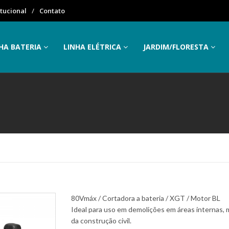
itucional
Contato
HA BATERIA
LINHA ELÉTRICA
JARDIM/FLORESTA
80Vmáx / Cortadora a bateria / XGT / Motor BL
Ideal para uso em demolições em áreas internas, 
da construção civil.