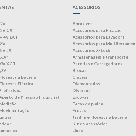
ENTAS
ACESSÓRIOS
12V
Abrasivos
12V CXT
Acessórios para Fixação
14,4V LXT
Acessórios para Lavadora
18V
Acessórios para Multiferramen
18V LXT
Acessórios X-Lock
3,6Ah
Armazenagem e transporte
40V XGT
Baterias e Carregadores
7,2V
Brocas
Floresta a Bateria
Cinzéis
Floresta Elétrica
Diamantados
Profissional
Diversos
Aperto de Precisão Industrial
Escovas
 Medição
Facas de plaina
 Movimentação
Fresas
ustrial
Jardim e Floresta a Bateria
tdoor
Kit de acessórios
eumática
Lixas