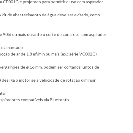
 CE001G e projetado para permitir o uso com aspirador
 kit de abastecimento de água deve ser evitado, como
de 90% ou mais durante o corte de concreto com aspirador
o diamantado
ão de ar de 1,8 m³/min ou mais (ex.: série VC002G)
vergalhões de ø 16 mm, podem ser cortados juntos de
 desliga o motor se a velocidade de rotação diminuir
ntal
spiradores compatíveis via Bluetooth