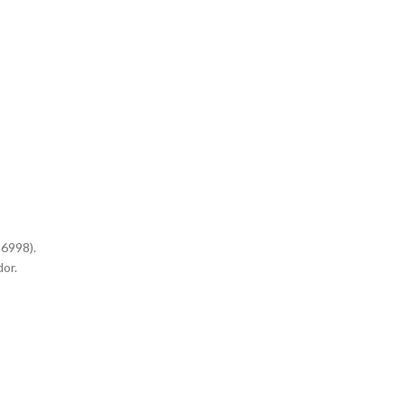
56998).
or.