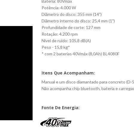
Bateria: 80Vmáx
Potência: 4.000 W
Diâmetro do disco: 355 mm (14")
Diâmetro interno do disco: 25,4 mm (1")
Profundidade de corte: 127 mm
Rotação: 4.200 rpm
Nível de ruído: 105,8 dB(A)
Peso - 15,8 kg*
* com 2 baterias 40Vmáx (8,0Ah) BL4080F
Itens Que Acompanham:
Manual e um disco diamantado para concreto (D-
Não acompanha chip bluetooth, bateria e carregad
Fonte De Energia: