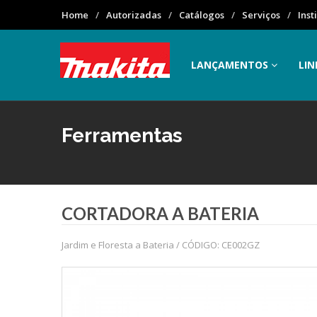
Home
Autorizadas
Catálogos
Serviços
Inst
LANÇAMENTOS
LIN
Ferramentas
CORTADORA A BATERIA
Jardim e Floresta a Bateria / CÓDIGO: CE002GZ