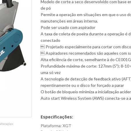
Modelo de corte a seco desenvolvido com base em
de pó
Permite a operação em situações em que o uso do
manutenções em áreas interna.
Pode ser usado com aspirador
A taxa de coleta de poeira durante a operação é 
conectado
 Projetado especialmente para cortar com disc
 Aspiradores recomendados são aqueles com sucç
Alta eficiência de corte, semelhante à do CE001G
Profundidade máxima de corte: 127mm (5"); 8-10 
uma só vez
A tecnologia de detecção de feedback ativo (AFT)
repentinamente ou o disco for forçado a parar
O botão de bloqueio minimiza a inicialização acide
Auto start Wireless System (AWS) conecta-se a a
Especificações:
lterações.
Plataforma: XGT