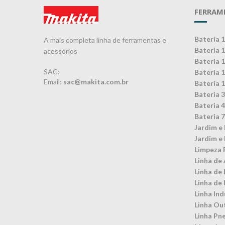
FERRAM
Bateria 
A mais completa linha de ferramentas e
Bateria 
acessórios
Bateria 
SAC:
Bateria 
Email:
sac@makita.com.br
Bateria 
Bateria 
Bateria 
Bateria 
Jardim e 
Jardim e 
Limpeza 
Linha de 
Linha de
Linha de
Linha Ind
Linha Ou
Linha Pn