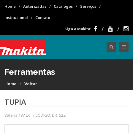
Home
Autorizadas
Catálogos
Serviços
Institucional
Contato
Siga a Makita:
Toggle nav
Ferramentas
Home
Voltar
TUPIA
Bateria 18V LXT / CÓDIGO: DRT52Z