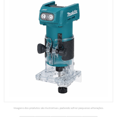
Imagens dos produtos são ilustrativas, podendo sofrer pequenas alterações.