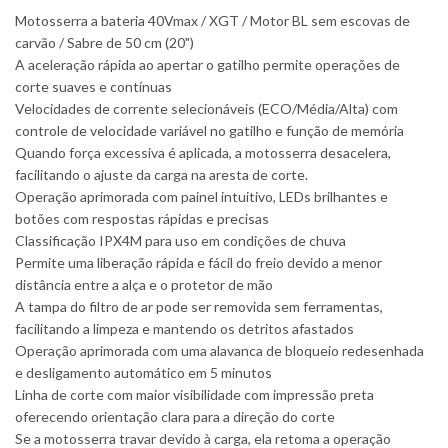
Motosserra a bateria 40Vmax / XGT / Motor BL sem escovas de
carvão / Sabre de 50 cm (20")
A aceleração rápida ao apertar o gatilho permite operações de
corte suaves e contínuas
Velocidades de corrente selecionáveis (ECO/Média/Alta) com
controle de velocidade variável no gatilho e função de memória
Quando força excessiva é aplicada, a motosserra desacelera,
facilitando o ajuste da carga na aresta de corte.
Operação aprimorada com painel intuitivo, LEDs brilhantes e
botões com respostas rápidas e precisas
Classificação IPX4M para uso em condições de chuva
Permite uma liberação rápida e fácil do freio devido a menor
distância entre a alça e o protetor de mão
A tampa do filtro de ar pode ser removida sem ferramentas,
facilitando a limpeza e mantendo os detritos afastados
Operação aprimorada com uma alavanca de bloqueio redesenhada
e desligamento automático em 5 minutos
Linha de corte com maior visibilidade com impressão preta
oferecendo orientação clara para a direção do corte
Se a motosserra travar devido à carga, ela retoma a operação