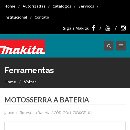
Home
Autorizadas
Catálogos
Serviços
Institucional
Contato
Siga a Makita:
Toggle nav
Ferramentas
Home
Voltar
MOTOSSERRA A BATERIA
Jardim e Floresta a Bateria / CÓDIGO: UC030GE101