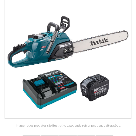
Imagens dos produtos são ilustrativas, podendo sofrer pequenas alterações.