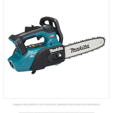
Imagens dos produtos são ilustrativas, podendo sofrer pequenas alterações.