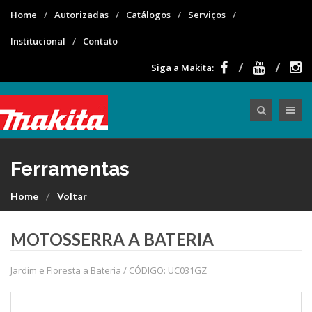
Home
Autorizadas
Catálogos
Serviços
Institucional
Contato
Siga a Makita:
Toggle nav
Ferramentas
Home
Voltar
MOTOSSERRA A BATERIA
Jardim e Floresta a Bateria / CÓDIGO: UC031GZ