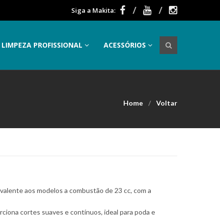
Siga a Makita:
LIMPEZA PROFISSIONAL
ACESSÓRIOS
Home
Voltar
lente aos modelos a combustão de 23 cc, com a
orciona cortes suaves e contínuos, ideal para poda e