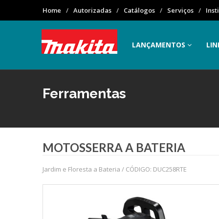
Home
Autorizadas
Catálogos
Serviços
Inst
LANÇAMENTOS
LIN
Ferramentas
MOTOSSERRA A BATERIA
Jardim e Floresta a Bateria / CÓDIGO: DUC258RTE