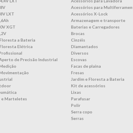
14,4V LXT
Acessórios para Lavadora
18V
Acessórios para Multiferramen
18V LXT
Acessórios X-Lock
3,6Ah
Armazenagem e transporte
40V XGT
Baterias e Carregadores
7,2V
Brocas
Floresta a Bateria
Cinzéis
Floresta Elétrica
Diamantados
Profissional
Diversos
Aperto de Precisão Industrial
Escovas
 Medição
Facas de plaina
 Movimentação
Fresas
ustrial
Jardim e Floresta a Bateria
tdoor
Kit de acessórios
eumática
Lixas
 e Marteletes
Parafusar
Polir
Serra copo
Serras