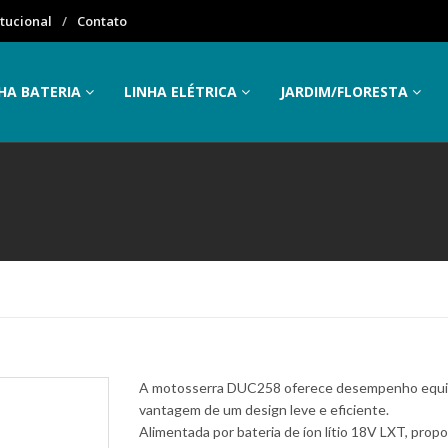
itucional
Contato
HA BATERIA
LINHA ELÉTRICA
JARDIM/FLORESTA
A motosserra DUC258 oferece desempenho equiva
vantagem de um design leve e eficiente.
Alimentada por bateria de íon lítio 18V LXT, prop