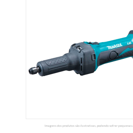
Imagens dos produtos são ilustrativas, podendo sofrer pequenas a