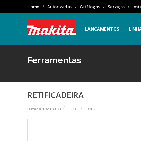
Home
Autorizadas
Catálogos
Serviços
Inst
LANÇAMENTOS
LINH
Ferramentas
RETIFICADEIRA
Bateria 18V LXT / CÓDIGO: DGD800Z