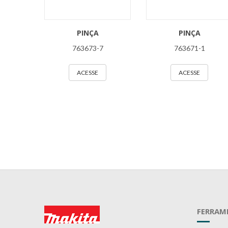
PINÇA
PINÇA
763673-7
763671-1
ACESSE
ACESSE
FERRAM