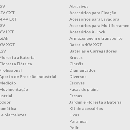
12V
Abrasivos
12V CXT
Acessórios para Fixação
14,4V LXT
Acessórios para Lavadora
18V
Acessórios para Multiferramen
18V LXT
Acessórios X-Lock
3,6Ah
Armazenagem e transporte
40V XGT
Bateria 40V XGT
7,2V
Baterias e Carregadores
Floresta a Bateria
Brocas
Floresta Elétrica
Cinzéis
Profissional
Diamantados
Aperto de Precisão Industrial
Diversos
 Medição
Escovas
 Movimentação
Facas de plaina
ustrial
Fresas
tdoor
Jardim e Floresta a Bateria
eumática
Kit de acessórios
 e Marteletes
Lixas
Parafusar
Polir