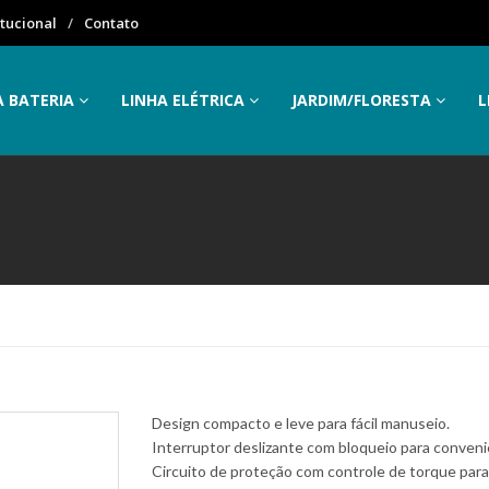
itucional
Contato
A BATERIA
LINHA ELÉTRICA
JARDIM/FLORESTA
L
Design compacto e leve para fácil manuseio.
Interruptor deslizante com bloqueio para conveni
Circuito de proteção com controle de torque para