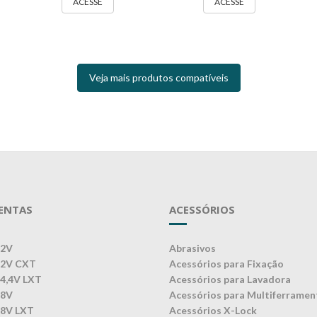
ACESSE
ACESSE
Veja mais produtos compatíveis
ENTAS
ACESSÓRIOS
12V
Abrasivos
12V CXT
Acessórios para Fixação
14,4V LXT
Acessórios para Lavadora
18V
Acessórios para Multiferramen
18V LXT
Acessórios X-Lock