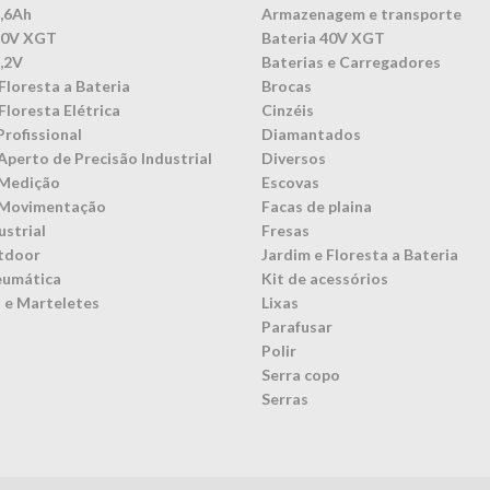
3,6Ah
Armazenagem e transporte
40V XGT
Bateria 40V XGT
7,2V
Baterias e Carregadores
Floresta a Bateria
Brocas
Floresta Elétrica
Cinzéis
Profissional
Diamantados
Aperto de Precisão Industrial
Diversos
 Medição
Escovas
 Movimentação
Facas de plaina
ustrial
Fresas
tdoor
Jardim e Floresta a Bateria
eumática
Kit de acessórios
 e Marteletes
Lixas
Parafusar
Polir
Serra copo
Serras