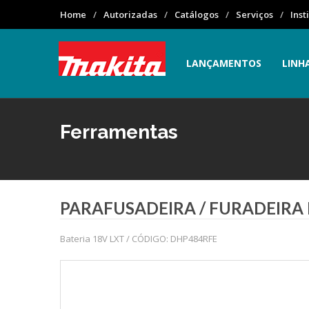
Home
Autorizadas
Catálogos
Serviços
Inst
LANÇAMENTOS
LINH
Ferramentas
PARAFUSADEIRA / FURADEIRA
Bateria 18V LXT / CÓDIGO: DHP484RFE