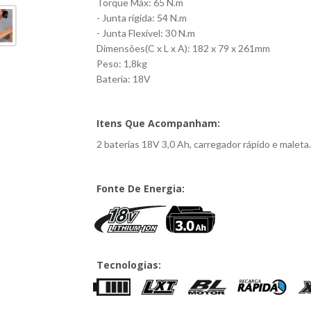
Torque Máx: 65 N.m
- Junta rígida: 54 N.m
- Junta Flexível: 30 N.m
Dimensões(C x L x A): 182 x 79 x 261mm
Peso: 1,8kg
Bateria: 18V
Itens Que Acompanham:
2 baterias 18V 3,0 Ah, carregador rápido e maleta.
Fonte De Energia:
Tecnologias: