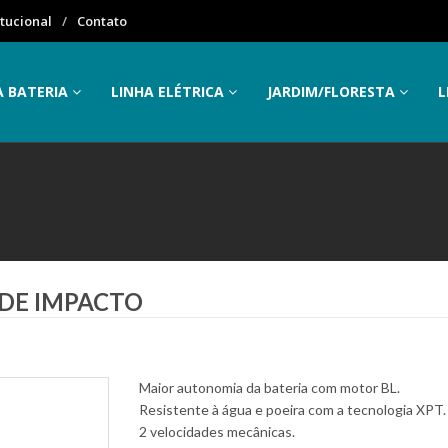
itucional
Contato
A BATERIA
LINHA ELÉTRICA
JARDIM/FLORESTA
L
 DE IMPACTO
Maior autonomia da bateria com motor BL.
Resistente à água e poeira com a tecnologia XPT.
2 velocidades mecânicas.