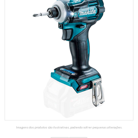
Imagens dos produtos são ilustrativas, podendo sofrer pequenas alterações.