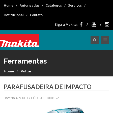
Home
Autorizadas
Catálogos
Serviços
Institucional
Contato
Siga a Makita:
Toggle nav
Ferramentas
Home
Voltar
PARAFUSADEIRA DE IMPACTO
Bateria 40V XGT / CÓDIGO: TD001GZ