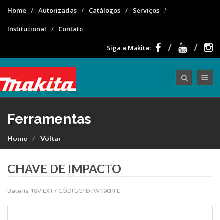
Home
Autorizadas
Catálogos
Serviços
Institucional
Contato
Siga a Makita:
Toggle nav
Ferramentas
Home
Voltar
CHAVE DE IMPACTO
Bateria 18V LXT / CÓDIGO: DTW190RFE