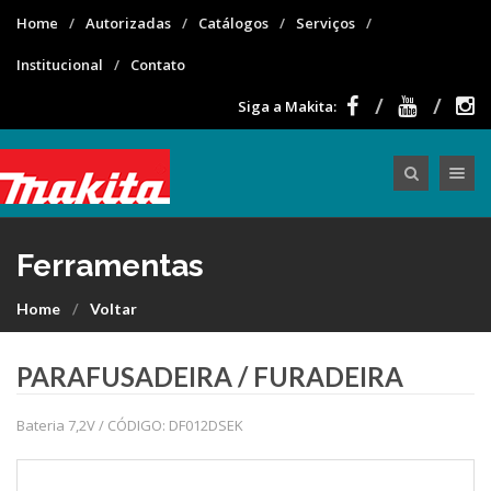
Home
Autorizadas
Catálogos
Serviços
Institucional
Contato
Siga a Makita:
Toggle nav
Ferramentas
Home
Voltar
PARAFUSADEIRA / FURADEIRA
Bateria 7,2V / CÓDIGO: DF012DSEK