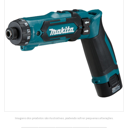
Imagens dos produtos são ilustrativas, podendo sofrer pequenas alterações.