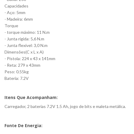
Capacidades
- Aço: 5mm
- Madeira: 6mm
Torque
- torque máximo: 11 N.m
- Junta rígida: 5,6 N.m
- Junta flexível: 3,0 N.m
Dimensões(C x L x A)
- Pistola: 224 x 43 x 141mm
- Reta: 279 x 43mm
Peso: 0.55kg
Bateria: 7.2V
Itens Que Acompanham:
Carregador, 2 baterias 7.2V 1.5 Ah, jogo de bits e maleta metálica.
Fonte De Energia: