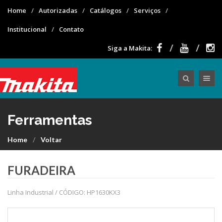
Home
Autorizadas
Catálogos
Serviços
Institucional
Contato
Siga a Makita:
Toggle nav
Ferramentas
Home
Voltar
FURADEIRA
Linha Industrial / CÓDIGO: HP1630KX3