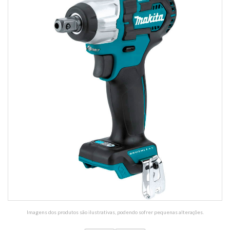
Imagens dos produtos são ilustrativas, podendo sofrer pequenas alterações.