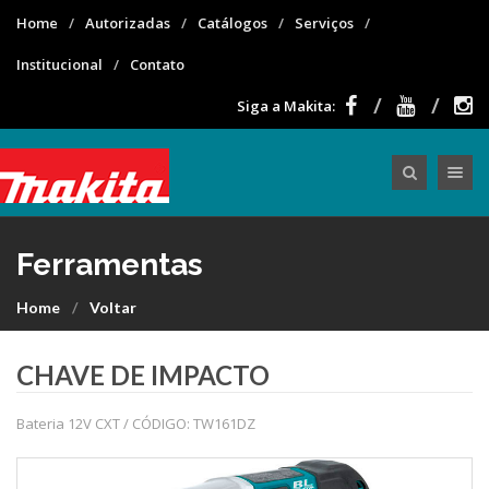
Home
Autorizadas
Catálogos
Serviços
Institucional
Contato
Siga a Makita:
Toggle nav
Ferramentas
Home
Voltar
CHAVE DE IMPACTO
Bateria 12V CXT / CÓDIGO: TW161DZ