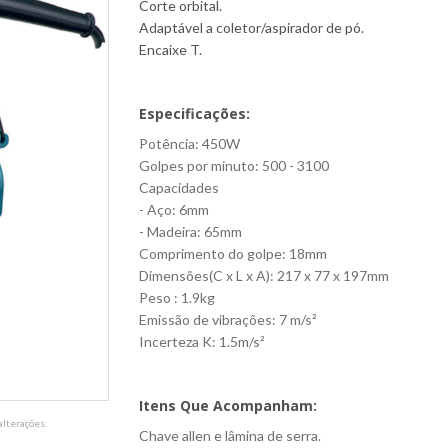
Corte orbital.
Adaptável a coletor/aspirador de pó.
Encaixe T.
Especificações:
Potência: 450W
Golpes por minuto: 500 - 3100
Capacidades
- Aço: 6mm
- Madeira: 65mm
Comprimento do golpe: 18mm
Dimensões(C x L x A): 217 x 77 x 197mm
Peso : 1.9kg
Emissão de vibrações: 7 m/s²
Incerteza K: 1.5m/s²
Itens Que Acompanham:
lterações.
Chave allen e lâmina de serra.