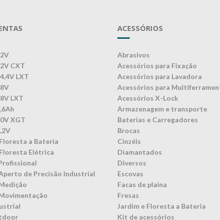
ENTAS
ACESSÓRIOS
12V
Abrasivos
12V CXT
Acessórios para Fixação
14,4V LXT
Acessórios para Lavadora
18V
Acessórios para Multiferramen
18V LXT
Acessórios X-Lock
3,6Ah
Armazenagem e transporte
40V XGT
Baterias e Carregadores
7,2V
Brocas
Floresta a Bateria
Cinzéis
Floresta Elétrica
Diamantados
Profissional
Diversos
Aperto de Precisão Industrial
Escovas
 Medição
Facas de plaina
 Movimentação
Fresas
ustrial
Jardim e Floresta a Bateria
tdoor
Kit de acessórios