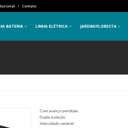
itucional
Contato
HA BATERIA
LINHA ELÉTRICA
JARDIM/FLORESTA
Com avanço pendular.
Dupla isolação.
Velocidade variável.