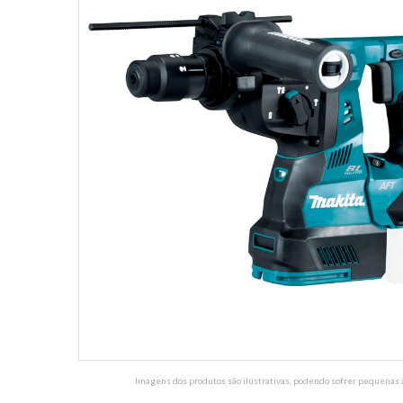
Imagens dos produtos são ilustrativas, podendo sofrer pequenas a