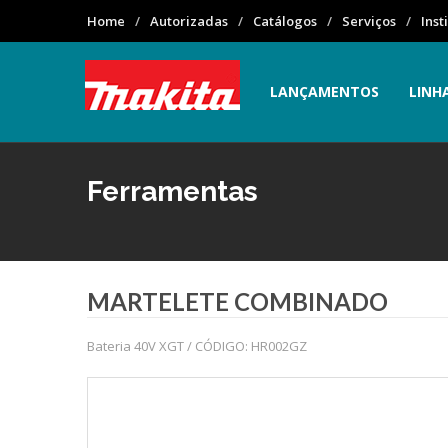
Home
Autorizadas
Catálogos
Serviços
Inst
LANÇAMENTOS
LINH
Ferramentas
MARTELETE COMBINADO
Bateria 40V XGT / CÓDIGO: HR002GZ