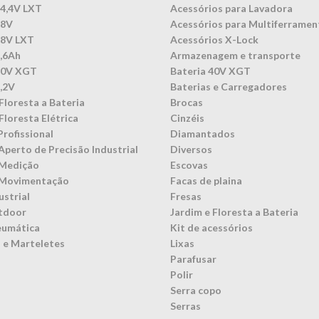
14,4V LXT
Acessórios para Lavadora
18V
Acessórios para Multiferramen
18V LXT
Acessórios X-Lock
3,6Ah
Armazenagem e transporte
40V XGT
Bateria 40V XGT
7,2V
Baterias e Carregadores
Floresta a Bateria
Brocas
Floresta Elétrica
Cinzéis
Profissional
Diamantados
Aperto de Precisão Industrial
Diversos
 Medição
Escovas
 Movimentação
Facas de plaina
ustrial
Fresas
tdoor
Jardim e Floresta a Bateria
eumática
Kit de acessórios
 e Marteletes
Lixas
Parafusar
Polir
Serra copo
Serras