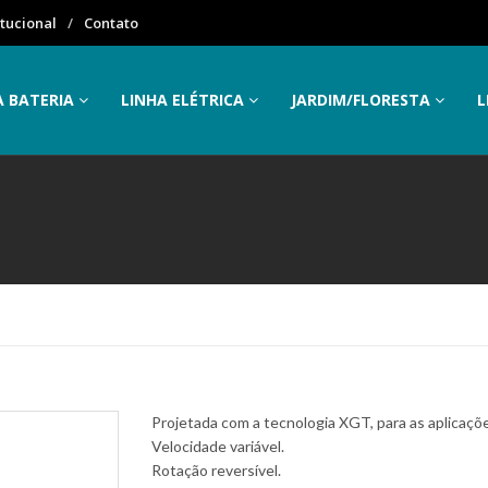
itucional
Contato
A BATERIA
LINHA ELÉTRICA
JARDIM/FLORESTA
L
Projetada com a tecnologia XGT, para as aplicaçõ
Velocidade variável.
Rotação reversível.