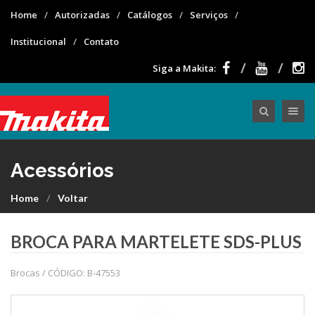
Home
Autorizadas
Catálogos
Serviços
Institucional
Contato
Siga a Makita:
Toggle nav
Acessórios
Home
Voltar
BROCA PARA MARTELETE SDS-PLUS
Brocas / CÓDIGO: B-47553