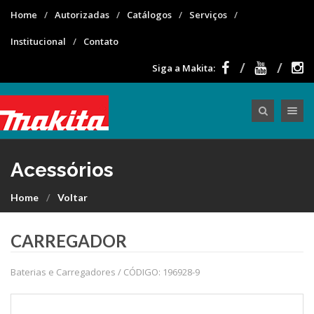
Home
Autorizadas
Catálogos
Serviços
Institucional
Contato
Siga a Makita:
Toggle nav
Acessórios
Home
Voltar
CARREGADOR
Baterias e Carregadores / CÓDIGO: 196928-9