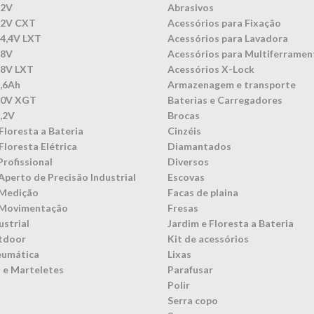
12V
Abrasivos
12V CXT
Acessórios para Fixação
14,4V LXT
Acessórios para Lavadora
18V
Acessórios para Multiferramen
18V LXT
Acessórios X-Lock
3,6Ah
Armazenagem e transporte
40V XGT
Baterias e Carregadores
7,2V
Brocas
Floresta a Bateria
Cinzéis
Floresta Elétrica
Diamantados
Profissional
Diversos
Aperto de Precisão Industrial
Escovas
 Medição
Facas de plaina
 Movimentação
Fresas
ustrial
Jardim e Floresta a Bateria
tdoor
Kit de acessórios
eumática
Lixas
 e Marteletes
Parafusar
Polir
Serra copo