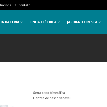
itucional
Contato
HA BATERIA
LINHA ELÉTRICA
JARDIM/FLORESTA
Serra copo bimetálica
Dentes de passo variável