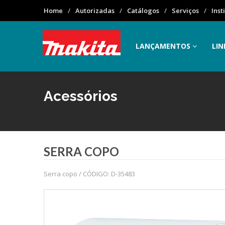
Home
Autorizadas
Catálogos
Serviços
Inst
LANÇAMENTOS
LIN
Acessórios
SERRA COPO
Serra copo / CÓDIGO: D-35483