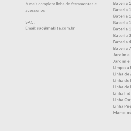
Bateria 
A mais completa linha de ferramentas e
Bateria 
acessórios
Bateria 
SAC:
Bateria 
Email:
sac@makita.com.br
Bateria 
Bateria 
Bateria 
Bateria 
Jardim e 
Jardim e 
Limpeza 
Linha de 
Linha de
Linha de
Linha Ind
Linha Ou
Linha Pn
Martelos