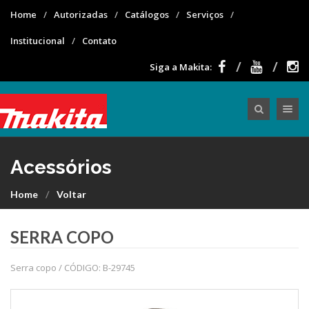
Home
Autorizadas
Catálogos
Serviços
Institucional
Contato
Siga a Makita:
Toggle nav
Acessórios
Home
Voltar
SERRA COPO
Serra copo / CÓDIGO: B-29745