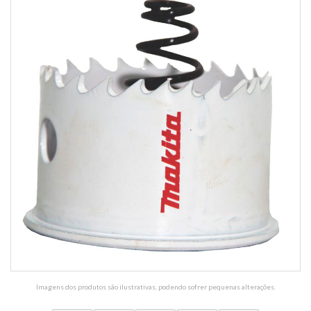
Imagens dos produtos são ilustrativas, podendo sofrer pequenas alterações.