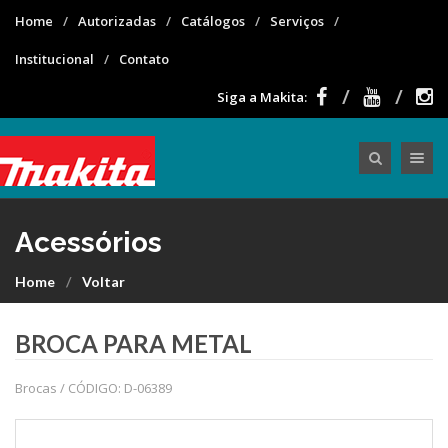
Home
Autorizadas
Catálogos
Serviços
Institucional
Contato
Siga a Makita:
Toggle nav
Acessórios
Home
Voltar
BROCA PARA METAL
Brocas / CÓDIGO: D-06389