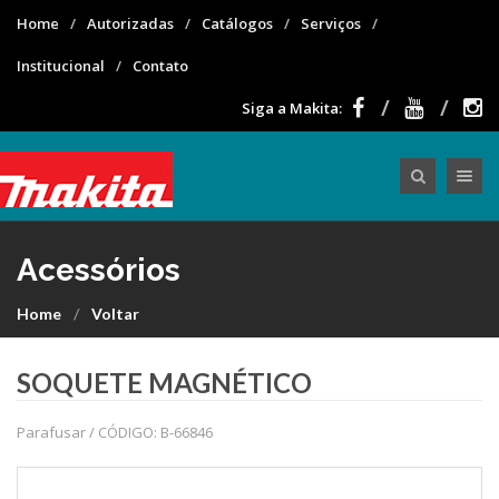
Home
Autorizadas
Catálogos
Serviços
Institucional
Contato
Siga a Makita:
Toggle nav
Acessórios
Home
Voltar
SOQUETE MAGNÉTICO
Parafusar / CÓDIGO: B-66846