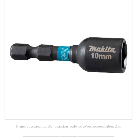
Imagens dos produtos são ilustrativas, podendo sofrer pequenas alterações.