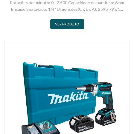
Rotações por minuto: 0 - 2.500 Capacidade do parafuso: 6mm
Encaixe Sextavado: 1/4" Dimensões(C x L x A): 259 x 79 x 1...
VER PRODUTO