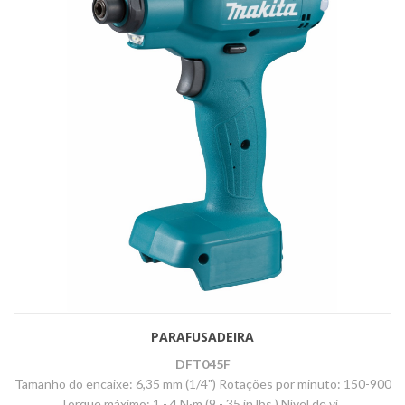
PARAFUSADEIRA
DFT045F
Tamanho do encaixe: 6,35 mm (1/4") Rotações por minuto: 150-900
Torque máximo: 1 - 4 N·m (9 - 35 in.lbs.) Nível de vi...