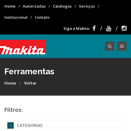
Home
Autorizadas
Catálogos
Serviços
Institucional
Contato
Siga a Makita:
Toggle nav
Ferramentas
Home
Voltar
Filtros:
CATEGORIAS