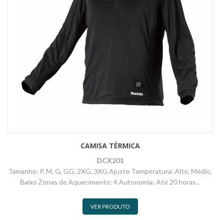
CAMISA TÉRMICA
DCX201
Tamanho: P, M, G, GG, 2XG, 3XG Ajuste Temperatura: Alto, Médio,
Baixo Zonas de Aquecimento: 4 Autonomia: Até 20 horas...
VER PRODUTO